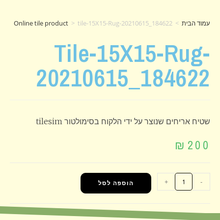
עמוד הבית
>
tile-15X15-Rug-20210615_184622
>
Online tile product
Tile-15X15-Rug-
20210615_184622
שטיח אריחים שנוצר על ידי הלקוח בסימולטור tilesim
₪
200
+
-
הוספה לסל