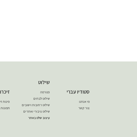
שילוט
סטודיו עברי
זיכרו
פנורמה
שילוט לבתים
מי אנחנו
פינות ז
שילוט רחובות וישובים
צור קשר
תמונות 
שילוט ציבורי ואתרים
עיצוב שלט באתר