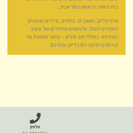
בית הספר הראשון בתל אביב .
אדריכלים , מעצבים , צלמים , ציירים ואומנים
החפצים לשלב אלמנטים מיוחדים של עיצוב
המודפס בחללי חוץ ופנים – מיצגי אומנות על
קירות קרמיקה הם בדיוק עבורכם.
טלפון