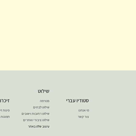
שילוט
סטודיו עברי
זיכרו
פנורמה
שילוט לבתים
מי אנחנו
פינות ז
שילוט רחובות וישובים
צור קשר
תמונות 
שילוט ציבורי ואתרים
עיצוב שלט באתר