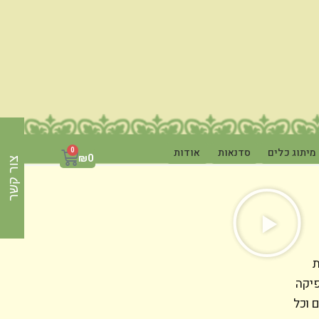
מיתוג כלים
סדנאות
אודות
0
₪
0
צור קשר
ת
פיקה
 וכל