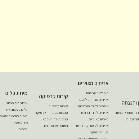
אריחים מצוירים
מיתוג כלים
סימולטור אריחים
קירות קרמיקה
אריחים מצוירים למטבח
ן והנצחה
עיצוב כוס באתר
אריחים לחדר המדרגות
קירות מספרים
כלים בעיצוב אישי
יכרון ואתרי הנצחה
אריחים לחדר הרחצה
אומנות על אריחי קרמיקה
כוסות בהזמנה אישית
על מצבות
כיורים מאוירים
בריכות שחיה וספא
מיתוג עסקי
אריחים לעיטור קיר חיצוני
תמונות על אריחים
פרסום
שטיח קרמיקה
הדפסת אריחים לשולחנות