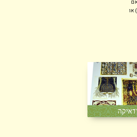
אם
וכית בצבע מלא (עד 12 צבעים) או